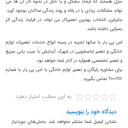
منزل هستند که ایجاد مشکل و یا خلل در نحوه کار آن ها می
تواند مشکلات زیادی را در رفاه و روند زندگی ساکنان بوجود آورد.
بنابراین، انتخاب بهترین تعمیرکار می تواند در فرایند زندگی اثر
بسزایی داشته باشد.
فروش قطعات بصورت آنلاین
اس پی یار با سالها تجربه در زمینه انواع خدمات تعمیرات لوازم
تعمیر ، سرویس و نصب با کادری مجرب و آموزش دیده
خانگی و تعمیر لباسشویی در شهرک آزمایش با عیب یابی سریع
و تعمیر تخصصی همواره در کنار شما خواهد بود.
ما بهترین در کار خود هستیم و تضمین می دهیم در اسرع وقت و
کترین هزینه به شما خدمت رسانی کنیم.
برای مشاوره رایگان و تعمیر لوازم خانگی با اس پی یار با شماره
91001912 تماس بگیرید.
شمال تهران
22191254
به این مطلب امتیاز دهید
09372222116
شرق تهران
دیدگاه‌ خود را بنویسید
77611203
نشانی ایمیل شما منتشر نخواهد شد.
بخش‌های موردنیاز