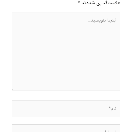
09387777023
علامت‌گذاری شده‌اند
*
غرب تهران
44447886
09129532878
جنوب تهران
77612939
09129532878
Whirlpool laundry repair
تعمیر لباسشویی ویرپول شهرک آزمایش ، امروزه ماشین
لباسشویی یکی از وسایل اساسی هر خانه ایست که تمامی
لباسها و پارچه های ما را سریع و بهینه می شوید.
بنابراین در صورت خرابی و بروز مشکل در کارکرد نرمال آن، زندگی
روزمره ما دچار اخلال می شود.