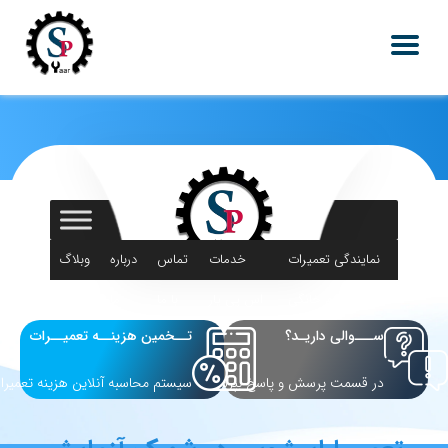
نمایندگی تعمیرات
خدمات
تماس
درباره
وبلاگ
لوازم خانگی
اس پی یار
با ما
ما
ســـوالی داریـد؟
تــخمین هزینــه تعمیــرات
در قسمت پرسش و پاسخ بپرسید
سیستم محاسبه آنلاین هزینه تعمیرا