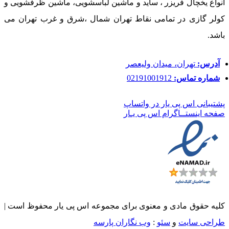
انواع یخچال فریزر ، ساید و ماشین لباسشویی، ماشین ظرفشویی و
کولر گازی در تمامی نقاط تهران شمال ،شرق و غرب تهران می
باشد.
آدرس:
تهران، میدان ولیعصر
شماره تماس:
02191001912
پشتیبانی اس پی یار در واتساپ
صفحه اینستــاگرام اس پی یـار
کلیه حقوق مادی و معنوی برای مجموعه اس پی یار محفوظ است |
طراحی سایت
و
سئو
:
وب نگاران پارسه