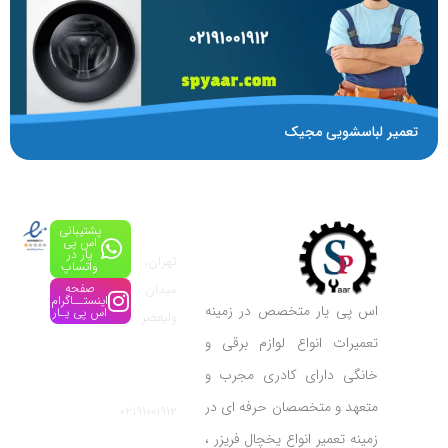
تعمیر لباسشویی مجیک
پشتیبانی
آدرس:
اس پی
یار در
تهران،
واتساپ
میدان
صفحه
اینستــاگرام
اس پی یار متخصص در زمینه
اس پی یـار
ولیعصر
تعمیرات انواع لوازم برقی و
شماره
خانگی دارای کادری مجرب و
تماس:
متعهد و متخصصان حرفه ای در
02191001912
زمینه تعمیر انواع یخچال فریزر ،