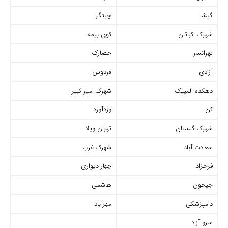
گیشا
چیتگر
شهرک اکباتان
کوی بیمه
تهرانسر
حصارک
آزادی
فردوس
دهکده المپیک
شهرک امیر کبیر
کن
وردآورد
شهرک گلستان
تهران ویلا
سعادت آباد
شهرک غرب
فرحزاد
چهار دیواری
جیحون
هاشمی
دامپزشکی
مهرآباد
سرو آزاد