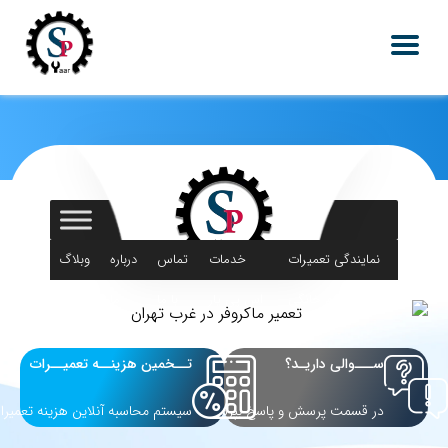
نمایندگی تعمیرات
خدمات
تماس
درباره
وبلاگ
لوازم خانگی
اس پی یار
با ما
ما
ســـوالی داریـد؟
تــخمین هزینــه تعمیــرات
در قسمت پرسش و پاسخ بپرسید
سیستم محاسبه آنلاین هزینه تعمیرا