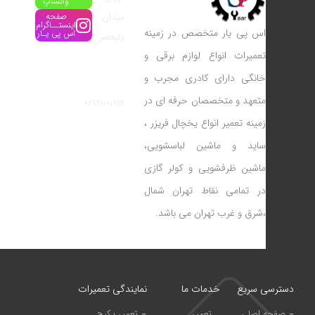
واتساپ
میدان
صفحه
اینستــاگرام
اس پی یار متخصص در زمینه
اس پی یـار
ولیعصر
تعمیرات انواع لوازم برقی و
شماره
خانگی دارای کادری مجرب و
تماس:
متعهد و متخصصان حرفه ای در
02191001912
زمینه تعمیر انواع یخچال فریزر ،
ساید و ماشین لباسشویی،
ماشین ظرفشویی و کولر گازی
در تمامی نقاط تهران شمال
،شرق و غرب تهران می باشد.
دسترسی سریع
خدمات ما
نمایندگی تعمیرات
صفحه اصلی
تعمیر
تعمیر پکیج