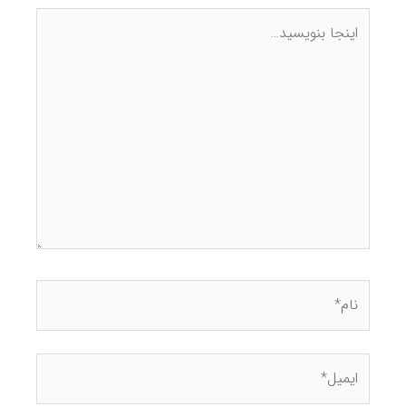
غرب تهران
44447886
09129532878
جنوب تهران
77612939
09129532878
تعمیرات ماشین لباسشویی در سراسر تهران
شاید تا همین چند سال پیش نداشتن ماشین لباسشویی در خانه
چیز عجیبی نبود؛ چون وقتی لباس‌های چرک و کثیف زیاد
می‌شد، مادر خانواده با دست شروع به شستن لباس‌ها می‌کرد.
این کار در سرمای زمستان سخت‌تر هم می‌شد چون آب سرد بود
و چاره‌ای جز شستن لباس با آن وجود نداشت.
خوشبختانه بارونق گرفتن استفاده از لباسشویی برای شستن لباس‌