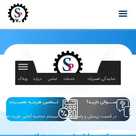
نمایندگی تعمیرات
خدمات
تماس
درباره
وبلاگ
لوازم خانگی
اس پی یار
با ما
ما
ســـوالی داریـد؟
تــخمین هزینــه تعمیــرات
در قسمت پرسش و پاسخ بپرسید
سیستم محاسبه آنلاین هزینه تعمیرا