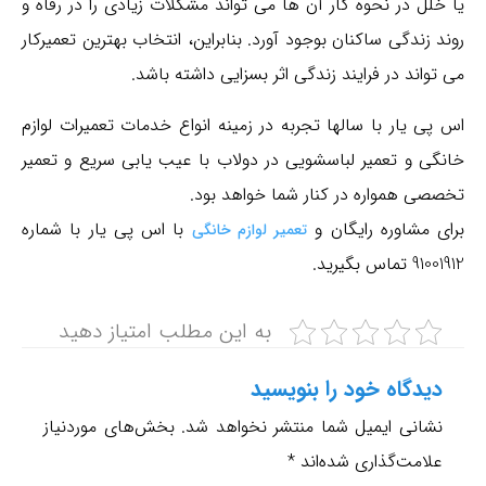
یا خلل در نحوه کار آن ها می تواند مشکلات زیادی را در رفاه و
روند زندگی ساکنان بوجود آورد. بنابراین، انتخاب بهترین تعمیرکار
می تواند در فرایند زندگی اثر بسزایی داشته باشد.
فروش قطعات بصورت آنلاین
اس پی یار با سالها تجربه در زمینه انواع خدمات تعمیرات لوازم
تعمیر ، سرویس و نصب با کادری مجرب و آموزش دیده
خانگی و تعمیر لباسشویی در دولاب با عیب یابی سریع و تعمیر
تخصصی همواره در کنار شما خواهد بود.
ما بهترین در کار خود هستیم و تضمین می دهیم در اسرع وقت و
برای مشاوره رایگان و
کترین هزینه به شما خدمت رسانی کنیم.
با اس پی یار با شماره
تعمیر لوازم خانگی
91001912 تماس بگیرید.
شمال تهران
22191254
به این مطلب امتیاز دهید
09372222116
شرق تهران
دیدگاه‌ خود را بنویسید
77611203
نشانی ایمیل شما منتشر نخواهد شد.
بخش‌های موردنیاز
09387777023
علامت‌گذاری شده‌اند
*