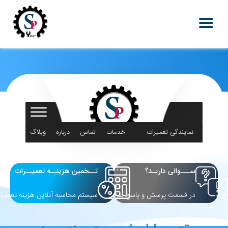
نمایندگی تعمیرات
خدمات
تماس
درباره
وبلاگ
لوازم خانگی
اس پی یار
با ما
ما
ســـوالی داریـد؟
تــخمین هزینــه تعمیــرات
در قسمت پرسش و پاسخ بپرسید
سیستم محاسبه آنلاین هزینه تعمیرا