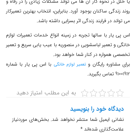
یا خلل در نحوه کار آن ها می تواند مشکلات زیادی را در رفاه و
روند زندگی ساکنان بوجود آورد. بنابراین، انتخاب بهترین تعمیرکار
می تواند در فرایند زندگی اثر بسزایی داشته باشد.
فروش قطعات بصورت آنلاین
اس پی یار با سالها تجربه در زمینه انواع خدمات تعمیرات لوازم
تعمیر ، سرویس و نصب با کادری مجرب و آموزش دیده
خانگی و تعمیر لباسشویی در منصوریه با عیب یابی سریع و تعمیر
تخصصی همواره در کنار شما خواهد بود.
ما بهترین در کار خود هستیم و تضمین می دهیم در اسرع وقت و
برای مشاوره رایگان و
کترین هزینه به شما خدمت رسانی کنیم.
با اس پی یار با شماره
تعمیر لوازم خانگی
91001912 تماس بگیرید.
شمال تهران
22191254
به این مطلب امتیاز دهید
09372222116
شرق تهران
دیدگاه‌ خود را بنویسید
77611203
نشانی ایمیل شما منتشر نخواهد شد.
بخش‌های موردنیاز
09387777023
علامت‌گذاری شده‌اند
*