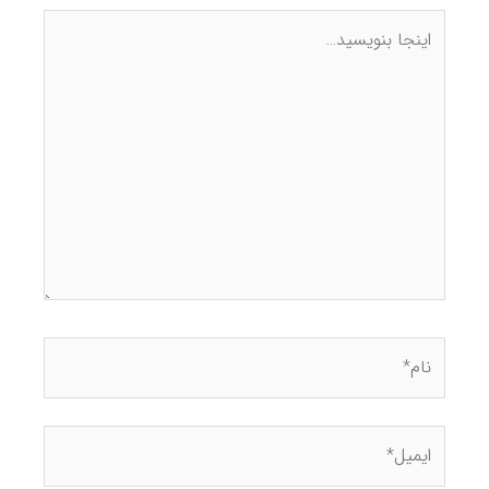
غرب تهران
44447886
09129532878
جنوب تهران
77612939
09129532878
Samsung washing machine dealer
نمایندگی لباسشویی سامسونگ ، با استفاده از تعمیرکار تعمیرگاه
مجاز مرکزی و رسمی گویا سرویس با قطعات فابریک و اصل در
شعبات شرق ، غرب ، شمال و جنوب تهران با بهره گیری از
جدیدترین متدهای تعمیرات به عیب یابی و تعمیر میپردازد.
جهت دریافت خدمات نصب، سرویس و تعمیرات ماشین
لباسشویی سامسونگ، فقط کافیست درخواست خود را به صورت
آنلاین ثبت کرده و یا با ما تماس حاصل فرمایید تا در سریعترین