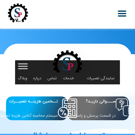
نمایندگی تعمیرات
خدمات
تماس
درباره
وبلاگ
لوازم خانگی
اس پی یار
با ما
ما
ســـوالی داریـد؟
تــخمین هزینــه تعمیــرات
در قسمت پرسش و پاسخ بپرسید
سیستم محاسبه آنلاین هزینه تعمیرا