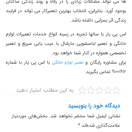
ها می تواند مشکلات زیادی را در رفاه و روند زندگی ساکنان
بوجود آورد. بنابراین، انتخاب بهترین تعمیرکار می تواند در فرایند
زندگی اثر بسزایی داشته باشد.
تعمیر اسپیکر‌ مارشال در‌کرج
اس پی یار با سالها تجربه در زمینه انواع خدمات تعمیرات لوازم
تعمیر‌آمپلیفایر مارشال در‌ کرج
خانگی و تعمیر لباسشویی مارشال با عیب یابی سریع و تعمیر
تخصصی همواره در کنار شما خواهد بود.
نمایشگاه مرکزی کاچیران ژانومه غرب تهران (شماره 26)
برای مشاوره رایگان و
با اس پی یار با شماره
تعمیر لوازم خانگی
فروش و تعمیر تمامی چرخ های خانگی و صنعتی با نرخ اتحادیه
91001912 تماس بگیرید.
خرید و فروش انواع چرخهای خانگی و صنعتی
به این مطلب امتیاز دهید
#چرخ خیاطی #مارشال#
تعمیرگاه تخصصی مکاترونیک با داشتن دانش ، تجربه و امکانات
دیدگاه‌ خود را بنویسید
تخصصی در زمینه سرویس و تعمیر انواع تردمیل باشگاهی
نشانی ایمیل شما منتشر نخواهد شد.
بخش‌های موردنیاز
وخانگی آماده ارایه خدمات به مشتریان محترم می باشد .
علامت‌گذاری شده‌اند
*