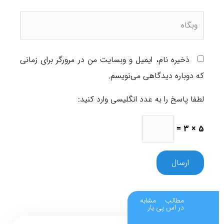
مارشال
تعمیرات انواع ضبط ماشین شامل پایونیر ، مارشال ، جی وی سی
، سونی.
ذخیره نام، ایمیل و وبسایت من در مرورگر برای زمانی
که دوباره دیدگاهی می‌نویسم.
تعمیرات انواع رادیو سی دی شامل برندهای پایونر ، رادیو سی دی
کنوود ، سونی ، پاناسونیک ، مارشال ، رادیو ضبط جی وی سی ،
لطفا پاسخ را به عدد انگلیسی وارد کنید:
سیرا ، رکسون ، ضبط مکسیدر (Maxeeder) ، ضبط سلکس
(SILLEXX) ، مارشال (Marshal)
5 × 3 =
تعمیر چرخ خیاطی ✂درمنزل ومحل کارشما
جک ، تیپیکال ، سینگر ، ژانومه ، هسکوارنا ، برنیتا ، مری فلاور ،
زیگما ، کاچیران ، تویوتا ، برادر ، المپیا ، ارمینا ، ژوکی ، مارشال ،
یاسمین و .
مطالب مشابه
در اس پی یار
.