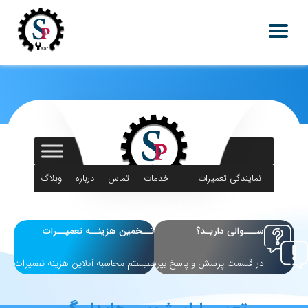
نمایندگی تعمیرات
خدمات
تماس
درباره
وبلاگ
لوازم خانگی
اس پی یار
با ما
ما
ســـوالی داریـد؟
تــخمین هزینــه تعمیــرات
در قسمت پرسش و پاسخ بپرسید
سیستم محاسبه آنلاین هزینه تعمیرات