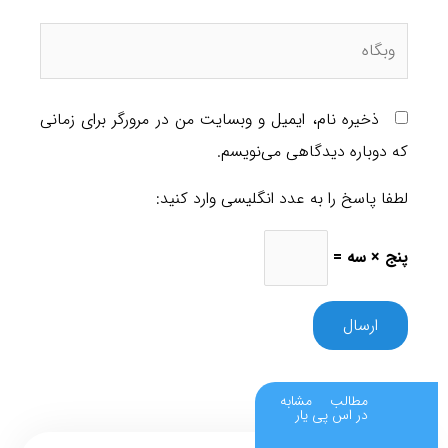
.
دریافت قیمت .
تنظیم خشک کن لباسشویی ال جی نمایندگی ال جی.
ذخیره نام، ایمیل و وبسایت من در مرورگر برای زمانی
قطع و وصل شدن تصویر تلویزیون ال جی تعمیر خشک کن
که دوباره دیدگاهی می‌نویسم.
لباسشویی ال جی پلاک ۴طبقه اول (ساختمان اداری تجاری
لطفا پاسخ را به عدد انگلیسی وارد کنید:
سعادت آبادنمای چوبی) شعبه .
پنج × سه =
.
.
اطلاعات کلی ماشین لباسشویی های بوش : ماشین لباسشویی
بوش در 2 مدل آلمانی و ترکیه ای تولید شده اند.
مطالب مشابه
در اس پی یار
مدل های آلمانی شامل سری Homeprofessional – سری 8 –