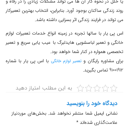
یا خلل در نحوه کار آن ها می تواند مشکلات زیادی را در رفاه و
روند زندگی ساکنان بوجود آورد. بنابراین، انتخاب بهترین تعمیرکار
می تواند در فرایند زندگی اثر بسزایی داشته باشد.
خشک کن لباسشویی تجاری برای فروش تولید کننده درک
اس پی یار با سالها تجربه در زمینه انواع خدمات تعمیرات لوازم
توانایی تولید قوی ، قدرت تحقیق پیشرفته و خدمات عالی ،
خانگی و تعمیر لباسشویی هایدلبرگ با عیب یابی سریع و تعمیر
تخصصی همواره در کنار شما خواهد بود.
شانگهای خشک کن لباسشویی تجاری برای فروش تأمین کننده
برای مشاوره رایگان و
ارزش ایجاد می کند و برای همه مشتری ارزش ایجاد می کند.
با اس پی یار با شماره
تعمیر لوازم خانگی
91001912 تماس بگیرید.
ماشین لباسشویی با نام تجاری جدید با نام تجاری جدید برای
فروش در جنوب آفریقا .
به این مطلب امتیاز دهید
فرشته ماشین سنگ زنی 6 نام تجاری مجله.
دیدگاه‌ خود را بنویسید
در سال ۱۸۹۶ شهر هایدلبرگ، دفاتر مرکزی کارخانه هام با نام
نشانی ایمیل شما منتشر نخواهد شد.
بخش‌های موردنیاز
کمپانی ماشین آلات سریع الف هام هایدلبرگ را در .
علامت‌گذاری شده‌اند
*