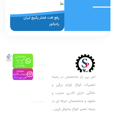
رفع افت فشار پکیج ایران
رادیاتور
جی
پشتیبانی
آدرس:
اس پی
یار در
تهران،
واتساپ
میدان
صفحه
اینستــاگرام
اس پی یار متخصص در زمینه
اس پی یـار
ولیعصر
تعمیرات انواع لوازم برقی و
شماره
خانگی دارای کادری مجرب و
تماس:
متعهد و متخصصان حرفه ای در
02191001912
زمینه تعمیر انواع یخچال فریزر ،