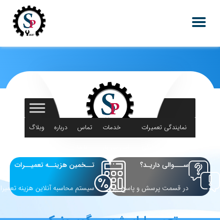
نمایندگی تعمیرات
خدمات
تماس
درباره
وبلاگ
لوازم خانگی
اس پی یار
با ما
ما
ســـوالی داریـد؟
تــخمین هزینــه تعمیــرات
در قسمت پرسش و پاسخ بپرسید
سیستم محاسبه آنلاین هزینه تعمیرا