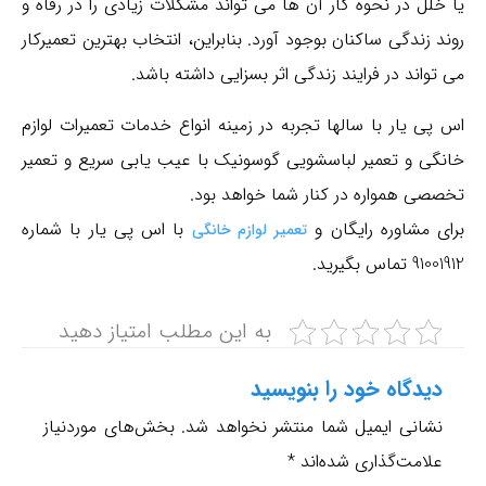
یا خلل در نحوه کار آن ها می تواند مشکلات زیادی را در رفاه و
روند زندگی ساکنان بوجود آورد. بنابراین، انتخاب بهترین تعمیرکار
می تواند در فرایند زندگی اثر بسزایی داشته باشد.
چیزی یافت نشد.
اس پی یار با سالها تجربه در زمینه انواع خدمات تعمیرات لوازم
خانگی و تعمیر لباسشویی گوسونیک با عیب یابی سریع و تعمیر
متاسفیم، نوشته ای که به دنبال آن هستید موجود نیست.
تخصصی همواره در کنار شما خواهد بود.
شاید با جستجو بتوانید به نتیجه دلخواه برسید.
برای مشاوره رایگان و
با اس پی یار با شماره
تعمیر لوازم خانگی
91001912 تماس بگیرید.
برای کسب نتیجه بهتر در جستجو، این موارد را نیز به شما
پیشنهاد میکنیم:
به این مطلب امتیاز دهید
تلفن: 33131067-021
محدوده نمایندگی مرکزی تهران:
دیدگاه‌ خود را بنویسید
منیریه، گمرک، نازی‌آباد، خانی‌آباد، خزانه، کیان‌شهر، بریانک،
نشانی ایمیل شما منتشر نخواهد شد.
بخش‌های موردنیاز
پیروزی، نیرو هوایی، صفا، افسریه، بهارستان، دروازه شمیران،
علامت‌گذاری شده‌اند
*