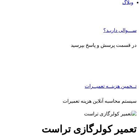
وبلاگ
ســـوالی داریـد؟
در قسمت پرسش و پاسخ بپرسید
تــخمین هزینــه تعمیــرات
سیستم محاسبه آنلاین هزینه تعمیرات
تعمیر کولرگازی تراست