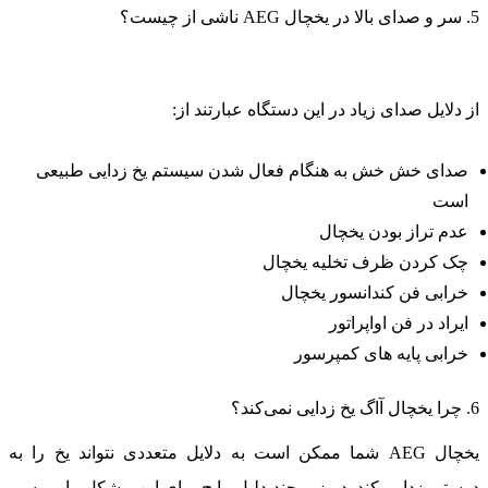
 در یخچال AEG ناشی از چیست؟
ز دلایل صدای زیاد در این دستگاه عبارتند از:
صدای خش خش به هنگام فعال شدن سیستم یخ زدایی طبیعی
است
عدم تراز بودن یخچال
چک کردن ظرف تخلیه یخچال
خرابی فن کندانسور یخچال
ایراد در فن اواپراتور
خرابی پایه های کمپرسور
آاگ یخ زدایی نمی‌کند؟
یخچال AEG شما ممکن است به دلایل متعددی نتواند یخ را به
رستی زدایی کند. در زیر چند دلیل رایج برای این مشکل را بررسی