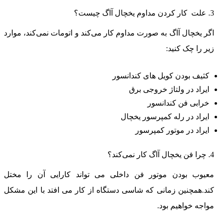
ن مداوم یخچال آاگ چیست؟
گر یخچال آاگ به صورت مداوم کار می‌کند و اتومات نمی‌کند، موارد
یر را چک کنید:
کثیف بودن کویل های کندانسور
ایراد در ولتاژ خروجی برق
خرابی فن کندانسور
ایراد در رله کمپرسور یخچال
ایراد در موتور کمپرسور
چال آاگ کار نمی‌کند؟
عیوب بودن موتور فن داخلی می تواند کارایی آن را مختل
ند.همچنین زمانی که شاسی دستگاه از کار می افتد با این مشکل
واجه خواهیم بود.