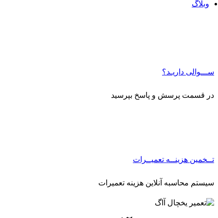
وبلاگ
ـــوالی داریـد؟
ر قسمت پرسش و پاسخ بپرسید
ــخمین هزینــه تعمیــرات
یستم محاسبه آنلاین هزینه تعمیرات