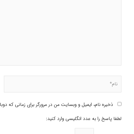
ورود |
ثبت نام |
آگهی ویژه |
قوانین |
درباره ما |
تماس با ما
جهت شروع درج آگهی، ابتدا روی لینک ثبت نام کلیک کنید و پس از 
درج آگهی در سایت ایستگاه رایگان است و مسئولیت آن با آگهی ده
با توجه به تعداد زیاد آگهی در ایستگاه، لطفا در کسب اعتبار و اعت
ذخیره نام، ایمیل و وبسایت من در مرورگر برای زمانی که دوب
شماره تلفن وب سایت ایستگاه: +98 (21) 22622020
تماس در ساعات اداری شنبه الی پنجشنبه
لطفا پاسخ را به عدد انگلیسی وارد کنید: