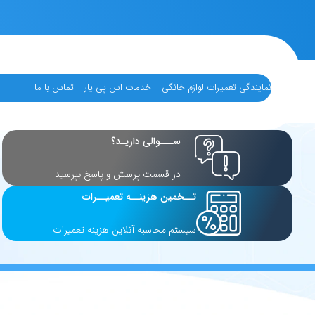
نمایندگی تعمیرات لوازم خانگی
خدمات اس پی یار
تماس با ما
ســـوالی داریـد؟
در قسمت پرسش و پاسخ بپرسید
تــخمین هزینــه تعمیــرات
سیستم محاسبه آنلاین هزینه تعمیرات