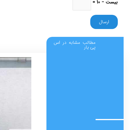
بیست − 10 =
مطالب مشابه در اس
پی یار