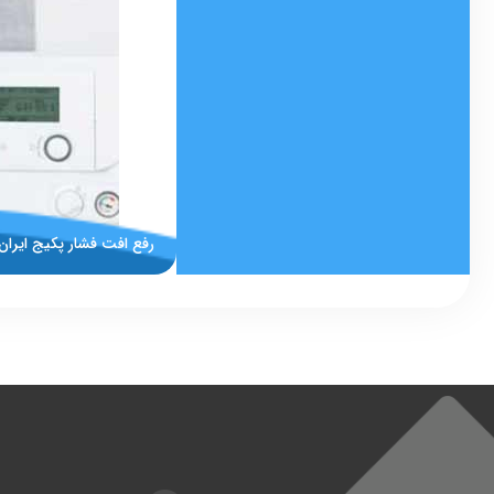
رفع افت فشار پکیج ایران ر