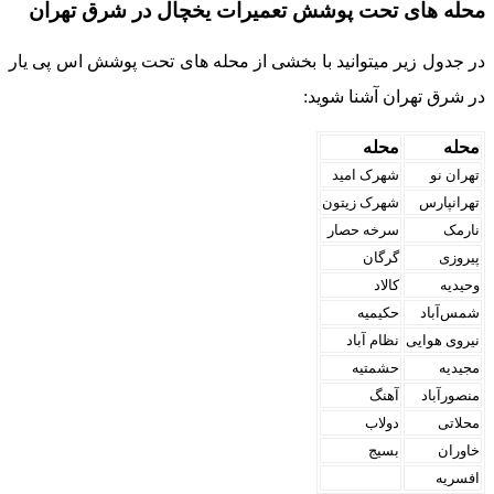
حله های تحت پوشش تعمیرات یخچال در شرق تهران
ر جدول زیر میتوانید با بخشی از محله های تحت پوشش اس پی یار
ر شرق تهران آشنا شوید:
محله
محله
تهران نو
شهرک امید
تهرانپارس
شهرک زیتون
نارمک
سرخه حصار
پیروزی
گرگان
وحیدیه
کالاد
شمس‌آباد
حکیمیه
نیروی هوایی
نظام آباد
مجیدیه
حشمتیه
منصورآباد
آهنگ
محلاتی
دولاب
خاوران
بسیج
افسریه