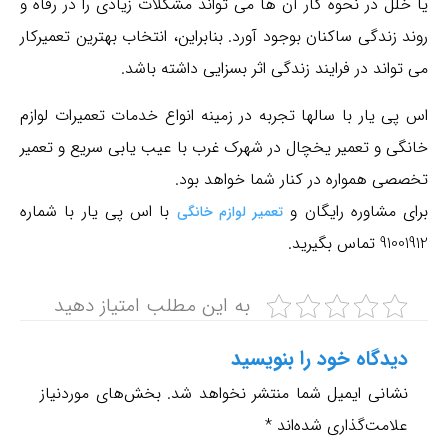
یا خلل در نحوه کار آن ها می تواند مشکلات زیادی را در رفاه و
روند زندگی ساکنان بوجود آورد. بنابراین، انتخاب بهترین تعمیرکار
می تواند در فرایند زندگی اثر بسزایی داشته باشد.
اینکه یخچال فریزر و ساید بای ساید شما چه برندی و از چه
اس پی یار با سالها تجربه در زمینه انواع خدمات تعمیرات لوازم
مدلی می باشد و یا آن را از کجا خریده اید مهم نمی باشد.
خانگی و تعمیر یخچال در شهرک غرب با عیب یابی سریع و تعمیر
تخصصی همواره در کنار شما خواهد بود.
تعمیرکاران مجرب تعمیرگاه و نمایندگی مجاز دیبا پشتیبان آماده
برای مشاوره رایگان و
با اس پی یار با شماره
تعمیر لوازم خانگی
پذیرش مسئولیت تعمیرات یخچال در شهرک غرب شما با تعهد
91001912 تماس بگیرید.
کامل می باشند.
به این مطلب امتیاز دهید
تعمیر در منزل یا محل مورد نظر شما در شهرک غرب تهران با
تعیین زمان توسط شما
دیدگاه‌ خود را بنویسید
تعمیر سریع و تضمینی با قطعات ارجینال ضمانت دار
نشانی ایمیل شما منتشر نخواهد شد.
بخش‌های موردنیاز
۶ ماه گارانتی خدمات تعمیرات با پشتیبانی ۲۴ ساعته در ۷ روز
علامت‌گذاری شده‌اند
*
هفته