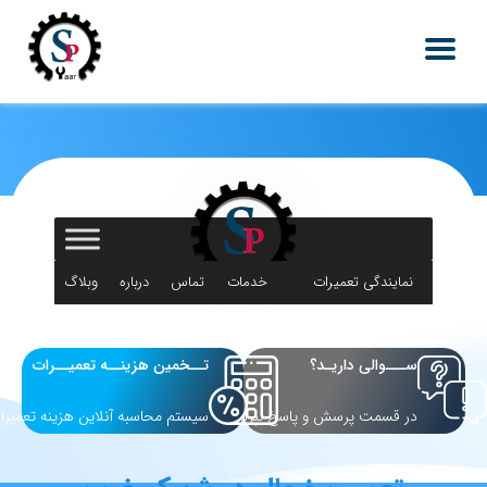
نمایندگی تعمیرات
خدمات
تماس
درباره
وبلاگ
لوازم خانگی
اس پی یار
با ما
ما
ســـوالی داریـد؟
تــخمین هزینــه تعمیــرات
در قسمت پرسش و پاسخ بپرسید
سیستم محاسبه آنلاین هزینه تعمیرا