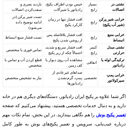
نشتی در
بسیار
خیس بودن اطراف پکیج،
بازدید بصری و
اتصالات
رایج
رادیاتور یا شیرآلات
سفت‌کردن اتصالات
تست شیر پرکن (در
خرابی شیر پرکن
افت فشار تنها در زمان
رایج
ادامه توضیح داده
(شیر آب پکیج)
کارکرد پکیج
می‌شود)
خرابی منبع
افت فشار بلافاصله پس
رایج
تست فشار منبع انبساط
انبساط
از روشن شدن پکیج
نشتی مبدل
کمتر
افت فشار سریع و شدید،
تماس فوری با متخصص
حرارتی
رایج
احتمالاً چکه از زیر پکیج
ترکیدگی لوله یا
مشاهده آب روی دیوار یا
قطع کردن آب و تماس با
اتفاقی
رادیاتور
کف زمین
متخصص
صداهای غیرعادی از
خرابی پمپ
تخصصی
پمپ، گرم‌نشدن
نیاز به تشخیص متخصص
سیرکولاتور
رادیاتورها
اگر شما علاوه بر پکیج ایران رادیاتور، دستگاه‌های دیگری هم در خانه
دارید و به دنبال خدمات تخصصی هستید، پیشنهاد می‌کنیم که صفحه
تعمیر پکیج بوش
را هم نگاهی بیندازید. در این بخش، تمام نکات مهم
درباره عیب‌یابی، سرویس و تعمیر پکیج‌های بوش به طور کامل