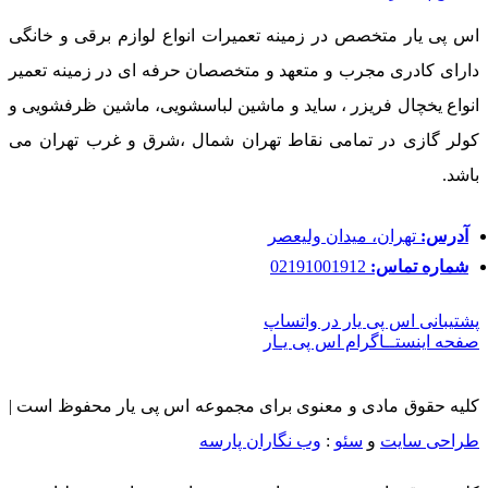
اس پی یار متخصص در زمینه تعمیرات انواع لوازم برقی و خانگی
دارای کادری مجرب و متعهد و متخصصان حرفه ای در زمینه تعمیر
انواع یخچال فریزر ، ساید و ماشین لباسشویی، ماشین ظرفشویی و
کولر گازی در تمامی نقاط تهران شمال ،شرق و غرب تهران می
باشد.
آدرس:
تهران، میدان ولیعصر
شماره تماس:
02191001912
پشتیبانی اس پی یار در واتساپ
صفحه اینستــاگرام اس پی یـار
کلیه حقوق مادی و معنوی برای مجموعه اس پی یار محفوظ است |
طراحی سایت
و
سئو
:
وب نگاران پارسه