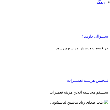
وبلاگ
ـــوالی داریـد؟
ر قسمت پرسش و پاسخ بپرسید
ــخمین هزینــه تعمیــرات
یستم محاسبه آنلاین هزینه تعمیرات