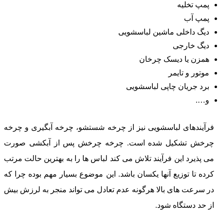
پمپ تخلیه
پمپ آب
دیگ داخلی ماشین لباسشویی
دیگ خارجی
همزن یا دیسک چرخان
موتور و تایمر
برد جریان چاپی لباسشویی
و….
رآیندهای لباسشویی نیز از چرخه شستشو، چرخه آبگیری و چرخه
رخش تشکیل شده است. چرخه چرخش پس از آبکشی صورت
ی پذیرد این فرآیند تلاش می کند لباس ها را به بهترین حالت مرتب
رده تا توزیع آنها یکسان باشد. این موضوع بسیار مهم بوده چرا که
ر سرعت های بالا هرگونه عدم تعادل می تواند منجر به لرزش بیش
ز حد دستگاه شود.