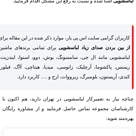
باسشویی
آشنا شده و نسبت به رفع این مشکل اقدام فرمایید.
کاربران گرامی سایت اس پی یار، موارد ذکر شده در این مقاله برای
از بین بردن صدای زیاد لباسشویی
برای تمامی برندهای ماشین
لباسشویی مانند ال جی، سامسونگ، بوش، دوو، اسنوا، ایندزیت،
زیمنس، پاکشوما، آرچلیک، زانوسی، میدیا، هیتاچی، آاگ، فیلور،
کندی، آریستون، بلومبرگ، زیرووات، ارج و …. کاربرد دارد.
ناچه نیاز به تعمیرکار لباسشویی در تهران دارید، هم اکنون با
ارشناسان مجموعه تماس حاصل فرمایید و از مشاوره رایگان
هره‌مند شوید: