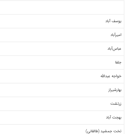
یوسف آباد
امیرآباد
عباس‌آباد
جلفا
خواجه عبدالله
بهارشیراز
زرتشت
بهجت آباد
تخت جمشید (طالقانی)