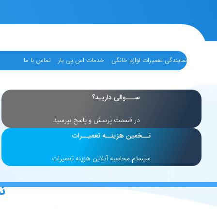
نمایندگی تعمیرات لوازم خانگی
خدمات اس پی یار
تماس با ما
ســـوالی داریـد؟
در قسمت پرسش و پاسخ بپرسید
تــخمین هزینــه تعمیــرات
سیستم محاسبه آنلاین هزینه تعمیرات
ن