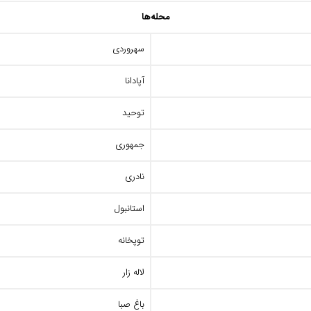
محله‌ها
سهروردی
آپادانا
توحید
جمهوری
نادری
استانبول
توپخانه
لاله زار
باغ صبا