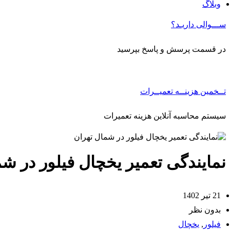
وبلاگ
ســـوالی داریـد؟
در قسمت پرسش و پاسخ بپرسید
تــخمین هزینــه تعمیــرات
سیستم محاسبه آنلاین هزینه تعمیرات
نمایندگی تعمیر یخچال فیلور در ش
21 تیر 1402
بدون نظر
فیلور
,
یخچال