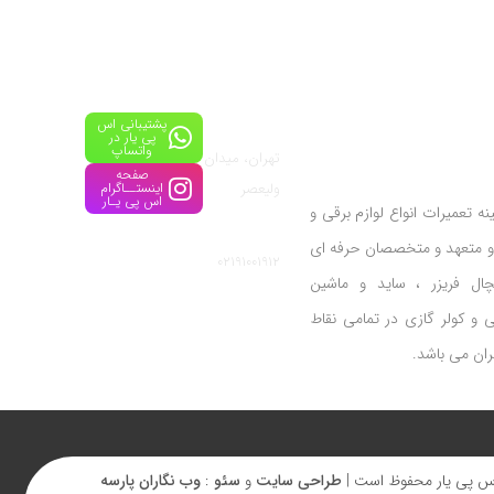
پشتیبانی اس
آدرس:
پی یار در
واتساپ
تهران، میدان
صفحه
ولیعصر
اینستــاگرام
اس پی یـار
تعمیرات انواع لوازم برقی و
شماره تماس:
و متعهد و متخصصان حرفه ای
02191001912
چال فریزر ، ساید و ماشین
و کولر گازی در تمامی نقاط
ان می باشد.
اس پی یار محفوظ است |
طراحی سایت
و
سئو
:
وب نگاران پارسه