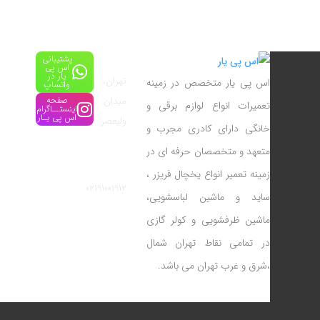
پشتیبانی
آدرس:
اس پی
یار در
تهران،
اس پی یار متخصص در زمینه
واتساپ
میدان
صفحه
تعمیرات انواع لوازم برقی و
اینستــاگرام
اس پی یـار
ولیعصر
خانگی دارای کادری مجرب و
شماره
متعهد و متخصصان حرفه ای در
تماس:
زمینه تعمیر انواع یخچال فریزر ،
02191001912
ساید و ماشین لباسشویی،
ماشین ظرفشویی و کولر گازی
در تمامی نقاط تهران شمال
،شرق و غرب تهران می باشد.