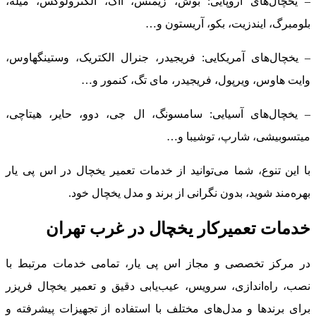
– یخچال‌های اروپایی: بوش، زیمنس، آاگ، الکترولوکس، میله،
بلومبرگ، ایندزیت، بکو، آریستون و…
– یخچال‌های آمریکایی: فریجیدر، جنرال الکتریک، وستینگهاوس،
وایت هاوس، ویرپول، فریجیدر، مای تگ، کنمور و…
– یخچال‌های آسیایی: سامسونگ، ال جی، دوو، حایر، هیتاچی،
میتسوبیشی، شارپ، توشیبا و…
با این تنوع، شما می‌توانید از خدمات تعمیر یخچال در اس پی یار
بهره‌مند شوید، بدون نگرانی از برند و مدل یخچال خود.
خدمات تعمیرکار یخچال در غرب تهران
در مرکز تخصصی و مجاز اس پی یار، تمامی خدمات مرتبط با
نصب، راه‌اندازی، سرویس، عیب‌یابی دقیق و تعمیر یخچال فریزر
برای برندها و مدل‌های مختلف با استفاده از تجهیزات پیشرفته و