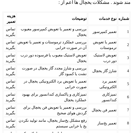
مند شوند . مشکلات یخچال ها اعم از :
هزینه
شماره
نوع خدمات
توضیحات
تعمیر
بررسی و تعمیر یا تعویض کمپرسور معیوب
تماس
1
تعمیر کمپرسور
یخچال
بگیرید
تعمیر یا تعویض
بررسی عملکرد ترموستات و تعمیر یا تعویض
تماس
2
ترموستات
آن در صورت خرابی
بگیرید
تعویض لاستیک
تعویض لاستیک معیوب یا فرسوده دور درب
تماس
3
دور درب
یخچال
بگیرید
بررسی و شارژ مجدد گاز یخچال در صورت
تماس
4
شارژ گاز یخچال
نشت یا کمبود گاز
بگیرید
تعمیر برد
تعمیر یا تعویض برد الکترونیکی یخچال در
تماس
5
الکترونیکی
صورت خرابی
بگیرید
تمیزکاری
تمیزکاری و پاکسازی کندانسور برای بهبود
تماس
6
کندانسور
عملکرد یخچال
بگیرید
بررسی و تعمیر یا تعویض فن یخچال برای
تماس
7
تعمیر فن یخچال
گردش هوای صحیح
بگیرید
رفع مشکل یخ‌ساز یخچال، مانند تولید نکردن
تماس
8
تعمیر یخ‌ساز
یخ یا خرابی سیستم
بگیرید