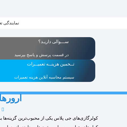
نمایندگی ت
ســـوالی داریـد؟
در قسمت پرسش و پاسخ بپرسید
تــخمین هزینــه تعمیــرات
سیستم محاسبه آنلاین هزینه تعمیرات
ارورها
کولرگازی‌های جی پلاس یکی از محبوب‌ترین گزینه‌ها ب