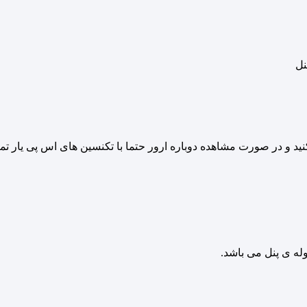
نل
له ی پنل می باشد.