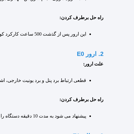
راه حل برطرف کردن:
این ارور پس از گذشت 500 ساعت کارکرد کولر گازی با هدف یادآوری انجام سرویس نگهداری روی پنل ظاهر می شود که نوعی پیغام یادآور می باشد.
2. ارور E0
علت ارور:
قطعی ارتباط برد پنل و برد یونیت خارجی، اشکا
راه حل برطرف کردن:
پیشنهاد می شود به مدت 10 دقیقه دستگاه را از برق جدا کرده و دوباره وصل کنید در صورت تکرار ارور نیاز به عیب یابی دستگاه دارید.