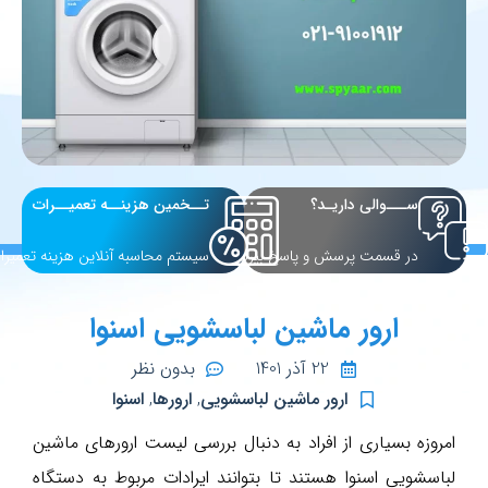
ســـوالی داریـد؟
تــخمین هزینــه تعمیــرات
در قسمت پرسش و پاسخ بپرسید
سیستم محاسبه آنلاین هزینه تعمیرا
ارور ماشین لباسشویی اسنوا
22 آذر 1401
بدون نظر
ارور ماشین لباسشویی
,
ارورها
,
اسنوا
امروزه بسیاری از افراد به دنبال بررسی لیست ارورهای ماشین
لباسشویی اسنوا هستند تا بتوانند ایرادات مربوط به دستگاه