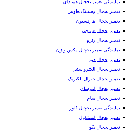
نمایندگی تعمیر یخچال هیوندای
شهر گرگان – رامیان – آزادشهر – علی آباد – کردکوی – ترکمن –
تعمیر یخچال وستینگ هاوس
بندرگز – گمیشان – آق قلا – گنبدکاووس
تعمیر یخچال هاردستون
مینودشت – کلاله – مراوه تپه – گالیکش
تعمیر یخچال هیتاچی
استان گیلان
تعمیر یخچال رنزو
شهر رشت – آستارا – آستانه اشرفیه – بندرانزلی – رودبار – رودسر
نمایندگی تعمیر یخچال ایکس ویژن
– املش – صومعه سرا – طوالش
تعمیر یخچال دوو
رضوانشهر – ماسال – فومن – شفت – لاهیجان – سیاهکل – لنگرود
تعمیر یخچال الکترواستیل
استان لرستان
تعمیر یخچال جنرال الکتریک
شهر خرم آباد – الیگودرز – بروجرد – پلدختر – دوره – دلفان –
تعمیر یخچال امرسان
سلسله – دورود – ازنا – کوهدشت – رومشکان
تعمیر یخچال سام
استان مازندران
نمایندگی تعمیر یخچال کلور
شهر ساری – آمل – بابل – بابلسر – فریدونکنار – بهشهر – نکا –
تعمیر یخچال ایستکول
گلوگاه – تنکابن – رامسر – عباس آباد
تعمیر یخچال بکو
میاندورود – قائمشهر – سوادکوه – جویبار – سیمرغ – سوادکوه