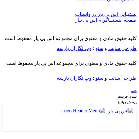
استان فارس
پشتیبانی اس پی یار در واتساپ
شهر شیراز – آباده – بوانات – خرم بید – نی ریز – استهبان – اقلید –
صفحه اینستــاگرام اس پی یـار
جهرم – داراب – زرین دشت – سپیدان
کلیه حقوق مادی و معنوی برای مجموعه اس پی یار محفوظ است |
سروستان – خرامه – کوار – فسا – فیروزآباد – فراشبند –
طراحی سایت
و
سئو
:
وب نگاران پارسه
قیروکارزین – کازرون – لارستان – خنج – گراش
لامرد – مهر – مرودشت – پاسارگاد – ارسنجان – ممسنی – رستم
کلیه حقوق مادی و معنوی برای مجموعه اس پی یار محفوظ است
استان قزوین
طراحی سایت
و
سئو
:
وب نگاران پارسه
شهر قزوین – تاکستان – آبیک – البرز
استان قم
خانه
ثبت درخواست
شهر قم
پرسش و پاسخ
استان کردستان
شهر سنندج – بیجار – سقز – بانه – دیواندره – کامیاران – قروه –
دهگلان – مریوان – سروآباد
استان کرمان