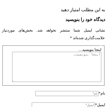
حضوری داریم ؟
به این مطلب امتیاز دهید
محدوده جغرافیایی فعالیت
دیدگاه‌ خود را بنویسید
محدوده جغرافیایی ارسال قطعات
به چه شهرها و استانهایی ارسال لوازم و قطعات داریم ؟
نشانی ایمیل شما منتشر نخواهد شد.
بخش‌های موردنیاز
:ارسال لوازم و و ساید بای ساید به تمامی شهرها و استانهای ایران
علامت‌گذاری شده‌اند
*
استان آذربایجان شرقی
اینجا بنویسید…
شهر تبریز – اهر – هریس – بستان آباد – بناب – آذرشهر – اسکو –
سراب – شبستر – کلیبر – خدا آفرین
هوراند – مراغه – عجب شیر – مرند – جلفا – ملکان – میانه –
هشترود – چاراویماق – ورزقان
استان آذربایجان غربی
شهر ارومیه – بوکان – پیرانشهر – سردشت – خوی – چایپاره –
نام*
سلماس – ماکو – چالدران – پلدشت – شوط
ایمیل*
مهاباد – میاندوآب – شاهیندژ – تکاب – نقده – اشنویه