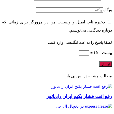
استان اردبیل
وبگاه
شهر اردبیل – نمین – نیر – سرعین – پارس آباد – بیله سوار – خلخال
ذخیره نام، ایمیل و وبسایت من در مرورگر برای زمانی که
– کوثر – گرمی – مشگین شهر
دوباره دیدگاهی می‌نویسم.
استان البرز
شهر کرج – ساوجبلاغ – نظرآباد – اشتهارد – طالقان – فردیس
لطفا پاسخ را به عدد انگلیسی وارد کنید:
استان اصفهان
بیست − 10 =
شهر اصفهان – اردستان – شاهین شهر – میمه – برخوار – خمینی
شهر – سمیرم – شهرضا – دهاقان
دره شور – فریدن – چادگان – فریدونشهر – بوئین – میاندشت –
مطالب مشابه در اس پی یار
فلاورجان – کاشان – آران بیدگل
گلپایگان – خوانسار – لنجان – مبارکه – نایین – خور – بیابانک – نجف
رفع افت فشار پکیج ایران رادیاتور
آباد – تیران – کرون – نطنز – قمصر
استان ایلام
شهر ایلام – ایوان – چرداول – مهران – ملکشاهی – شیروان –