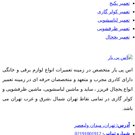
تعمیر پکیج
هویزه – رامهرمز – رامشیر – شادگان
تعمیر کولر گازی
شوش – شوشتر – گتوند – مسجد سلیمان – لالی – هفتکل – اندیکا
تعمیر لباسشویی
استان زنجان
تعمیر ظرفشویی
تعمیر یخچال
شهر زنجان – ابهر – خرمدره – سلطانیه – خدابنده – طارم –
ماهنشان – ایجرود – بوغداکندی – قلتوق
استان سمنان
شهر سمنان – دامغان – مهدی شهر – سرخه – شهمیرزاد – شاهرود
اس پی یار متخصص در زمینه تعمیرات انواع لوازم برقی و خانگی
– میامی – بسطام – گرمسار – آرادان
دارای کادری مجرب و متعهد و متخصصان حرفه ای در زمینه تعمیر
استان سیستان و بلوچستان
انواع یخچال فریزر ، ساید و ماشین لباسشویی، ماشین ظرفشویی و
شهر زاهدان – ایرانشهر – سرباز – دلگان – فنوج – بنت – لاشار –
کولر گازی در تمامی نقاط تهران شمال ،شرق و غرب تهران می
آشار – آهوران – چابهار – نیکشهر – کنارک
باشد.
قصرقند – خاش – میرجاوه – نصرت آباد – کورین – زابل – زهک –
هیرمند – نیمروز – هامون – سراوان
آدرس:
تهران، میدان ولیعصر
شماره تماس:
02191001912
سیب – سوران – مهرستان