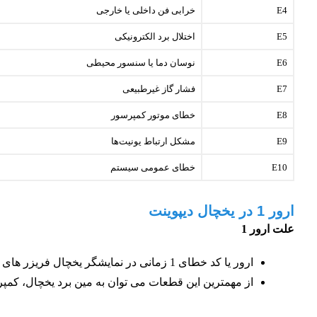
E4
خرابی فن داخلی یا خارجی
E5
اختلال برد الکترونیکی
E6
نوسان دما یا سنسور محیطی
E7
فشار گاز غیرطبیعی
E8
خطای موتور کمپرسور
E9
مشکل ارتباط یونیت‌ها
E10
خطای عمومی سیستم
ارور 1 در یخچال دیپوینت
علت ارور 1
ارور یا کد خطای 1 زمانی در نمایشگر یخچال فریزر های برند دیپوینت نمایان می شود که برخی از قطعات دستگاه تان دچار خرابی شده باشد.
از مهمترین این قطعات می توان به مین برد یخچال، کمپر