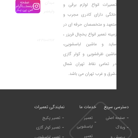
میدان
صفحه
تعمیرات انواع لوازم برقی و
اینستــاگرام
اس پی یـار
ولیعصر
خانگی دارای کادری مجرب و
شماره
متعهد و متخصصان حرفه ای در
تماس:
زمینه تعمیر انواع یخچال فریزر ،
02191001912
ساید و ماشین لباسشویی،
ماشین ظرفشویی و کولر گازی
در تمامی نقاط تهران شمال
،شرق و غرب تهران می باشد.
دسترسی سریع
خدمات ما
نمایندگی تعمیرات
صفحه اصلی
تعمیر
تعمیر پکیج
لباسشویی
وبلاگ
تعمیر کولر گازی
تعمیر
پرسش و
تعمیر لباسشویی