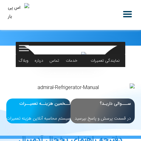
نمایندگی تعمیرات
خدمات
تماس
درباره
وبلاگ
لوازم خانگی
اس پی یار
با ما
ما
ســـوالی داریـد؟
تــخمین هزینــه تعمیــرات
در قسمت پرسش و پاسخ بپرسید
سیستم محاسبه آنلاین هزینه تعمیرات
دفترچه راهنمای یخچال آدمیرال